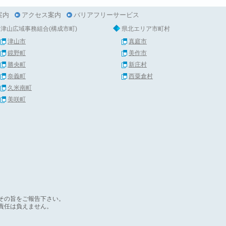
案内
アクセス案内
バリアフリーサービス
津山広域事務組合(構成市町)
県北エリア市町村
津山市
真庭市
鏡野町
美作市
勝央町
新庄村
奈義町
西粟倉村
久米南町
美咲町
その旨をご報告下さい。
責任は負えません。