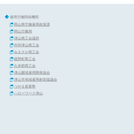
雇用労働関係機関
岡山県労働雇用政策課
岡山労働局
津山商工会議所
作州津山商工会
みまさか商工会
鏡野町商工会
久米郡商工会
津山圏域雇用開発協会
津山市地域雇用創造協議会
つやま産業塾
ハローワーク津山