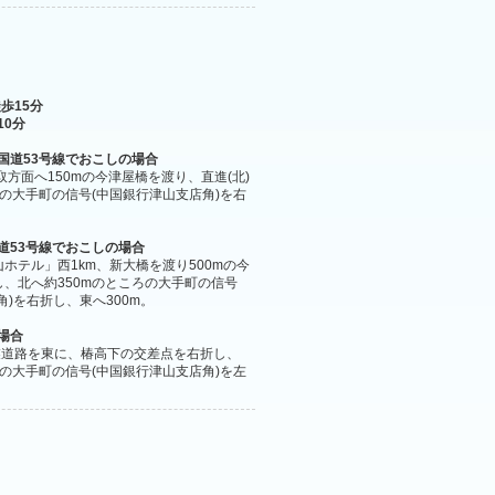
歩15分
10分
国道53号線でおこしの場合
取方面へ150mの今津屋橋を渡り、直進(北)
ろの大手町の信号(中国銀行津山支店角)を右
道53号線でおこしの場合
ホテル」西1km、新大橋を渡り500mの今
、北へ約350mのところの大手町の信号
角)を右折し、東へ300m。
場合
業道路を東に、椿高下の交差点を右折し、
ろの大手町の信号(中国銀行津山支店角)を左