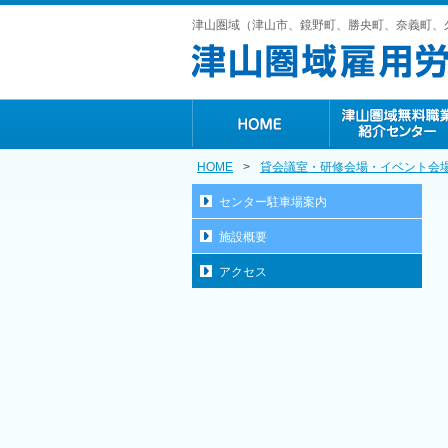
津山圏域（津山市、鏡野町、勝央町、奈義町、
HOME
>
貸会議室・研修会場・イベント会
センター駐車場案内
施設概要
アクセス