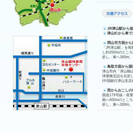
JR津山駅から徒
津山ICから車で
岡山市方面から
「JR津山駅」を鳥
し約350mのとこ
折し、東へ300m。
鳥取方面から国
津山市内「津山鶴山
津屋橋北詰を右折し
(中国銀行津山支店
西からおこしの
国道179号線・産
南へ400mのとこ
折し、東へ300m。